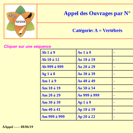
Appel des Ouvrages par N°
Catégorie: A = Vertébrés
Cliquer sur une séquence
Ab 1 à 9
Ao 1 à 9
-
Ab 10 à 12
Ao 10 à 19
-
Ab 999 à 999
Ao 20 à 29
-
Ag 1 à 8
Ao 30 à 39
-
Am 1 à 9
Ao 40 à 49
-
Am 10 à 19
Ao 50 à 54
-
Am 20 à 29
Ao 999 à 999
-
Am 30 à 39
Ap 1 à 9
-
Am 40 à 41
Ap 10 à 19
-
Am 999 à 999
Ap 20 à 22
-
AAppel ----- 08/06/19