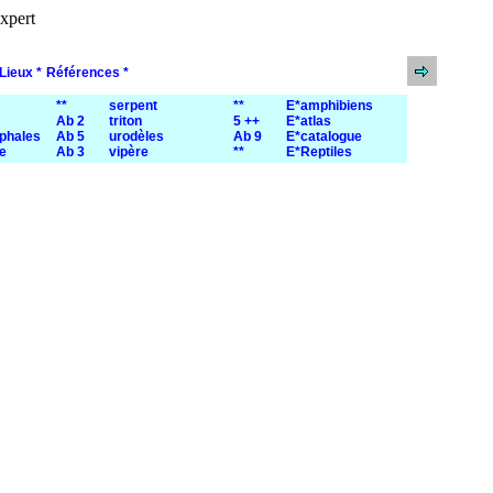
xpert
Lieux *
Références *
**
serpent
**
E*amphibiens
Ab 2
triton
5 ++
E*atlas
phales
Ab 5
urodèles
Ab 9
E*catalogue
e
Ab 3
vipère
**
E*Reptiles