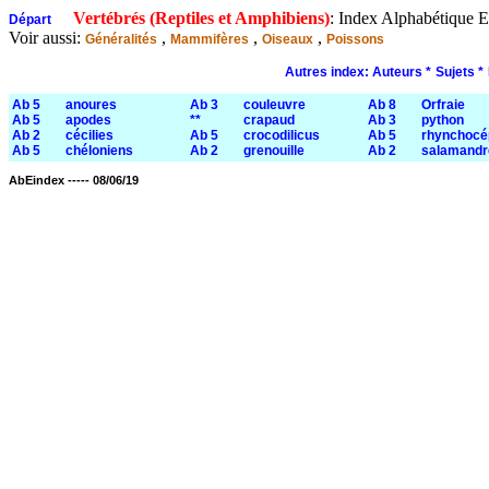
Vertébrés (Reptiles et Amphibiens)
: Index Alphabétique E
Départ
Voir aussi:
,
,
,
Généralités
Mammifères
Oiseaux
Poissons
Autres index:
Auteurs *
Sujets *
Ab 5
anoures
Ab 3
couleuvre
Ab 8
Orfraie
Ab 5
apodes
**
crapaud
Ab 3
python
Ab 2
cécilies
Ab 5
crocodilicus
Ab 5
rhynchocé
Ab 5
chéloniens
Ab 2
grenouille
Ab 2
salamandr
AbEindex ----- 08/06/19