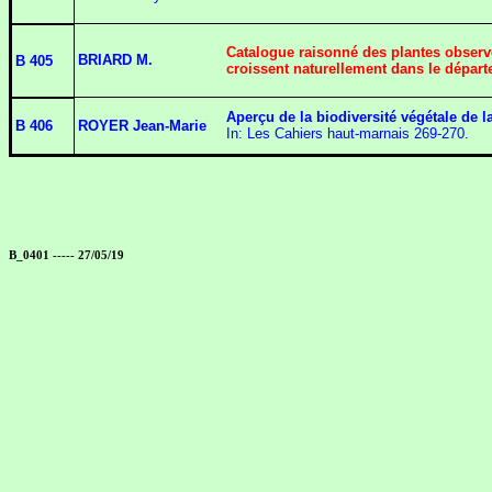
Catalogue raisonné des plantes observé
BRIARD M.
B 405
croissent naturellement dans le dépar
Aperçu de la biodiversité végétale de l
B 406
ROYER Jean-Marie
In: Les Cahiers haut-marnais 269-270.
B_0401 ----- 27/05/19