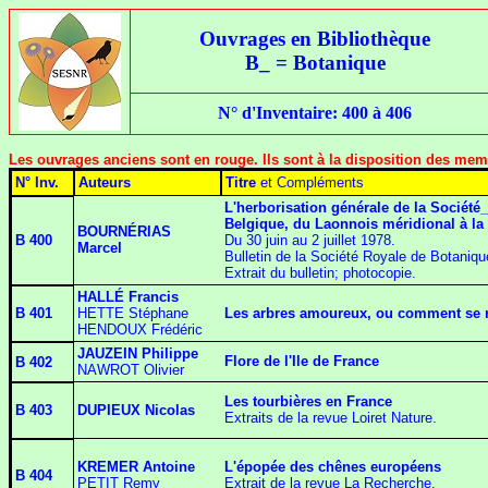
Ouvrages en Bibliothèque
B_ = Botanique
N° d'Inventaire: 400 à 406
Les ouvrages anciens sont en rouge. Ils sont à la disposition des memb
N° Inv.
Auteurs
Titre
et Compléments
L'herborisation générale de la Sociét
Belgique, du Laonnois méridional à la
BOURNÉRIAS
B 400
Du 30 juin au 2 juillet 1978.
Marcel
Bulletin de la Société Royale de Botaniqu
Extrait du bulletin; photocopie.
HALLÉ Francis
B 401
HETTE Stéphane
Les arbres amoureux, ou comment se 
HENDOUX Frédéric
JAUZEIN Philippe
Flore de l'Ile de France
B 402
NAWROT Olivier
Les tourbières en France
B 403
DUPIEUX Nicolas
Extraits de la revue Loiret Nature.
KREMER Antoine
L'épopée des chênes européens
B 404
PETIT Remy
Extrait de la revue La Recherche.