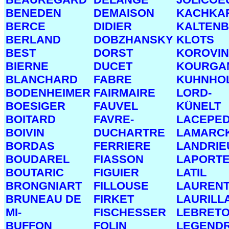
BENEDEN
DEMAISON
KACHKA
BERCE
DIDIER
KALTEN
BERLAND
DOBZHANSKY
KLOTS
BEST
DORST
KOROVI
BIERNE
DUCET
KOURGA
BLANCHARD
FABRE
KUHNHOL
BODENHEIMER
FAIRMAIRE
LORD-
BOESIGER
FAUVEL
KÜNELT
BOITARD
FAVRE-
LACEPE
BOIVIN
DUCHARTRE
LAMARC
BORDAS
FERRIERE
LANDRIE
BOUDAREL
FIASSON
LAPORT
BOUTARIC
FIGUIER
LATIL
BRONGNIART
FILLOUSE
LAUREN
BRUNEAU DE
FIRKET
LAURILL
MI-
FISCHESSER
LEBRET
BUFFON
FOLIN
LEGEND