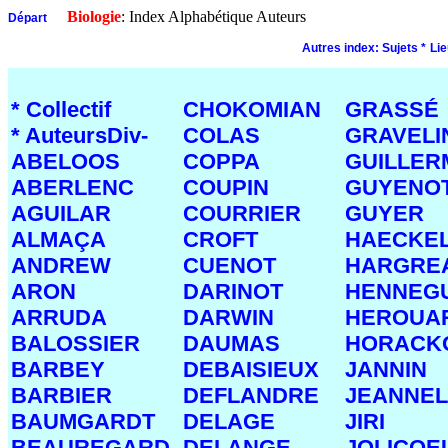
Biologie
: Index Alphabétique Auteurs
Départ
Autres index:
Sujets *
Lie
* Collectif
CHOKOMIAN
GRASSÉ
* AuteursDiv-
COLAS
GRAVELI
ABELOOS
COPPA
GUILLER
ABERLENC
COUPIN
GUYENO
AGUILAR
COURRIER
GUYER
ALMAÇA
CROFT
HAECKE
ANDREW
CUENOT
HARGRE
ARON
DARINOT
HENNEG
ARRUDA
DARWIN
HEROUA
BALOSSIER
DAUMAS
HORACK
BARBEY
DEBAISIEUX
JANNIN
BARBIER
DEFLANDRE
JEANNEL
BAUMGARDT
DELAGE
JIRI
BEAUREGARD
DELANGE
JOLICOE