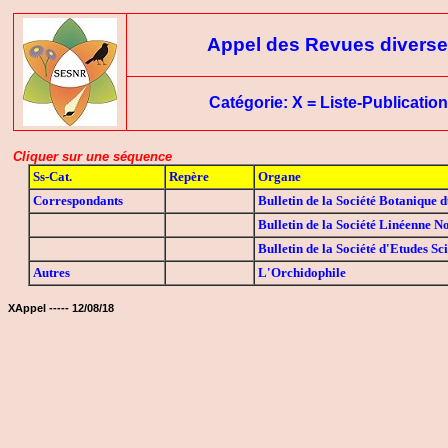
Appel des Revues divers
Catégorie: X = Liste-Publicatio
Cliquer sur une séquence
Ss-Cat.
Repère
Organe
Correspondants
Bulletin de la Société Botanique 
Bulletin de la Société Linéenne N
Bulletin de la Société d'Etudes Sc
Autres
L'Orchidophile
XAppel ----- 12/08/18