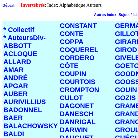
Invertébrés
: Index Alphabétique Auteurs
Départ
Autres index:
Sujets *
Li
CONSTANT
GERMA
* Collectif
CONTE
GILLO
* AuteursDiv-
COPPA
GIRAR
ABBOTT
COQUEREL
GIROD
ACLOQUE
CORDERO
GIVEL
ALLARD
CÔTE
GOET
AMAR
COUPIN
GOODN
ANDRÉ
COURTOIS
GOOS
APGAR
CROMPTON
GOUIN
AUBER
CULOT
GOZIS
AURIVILLIUS
DAGONET
GRAM
BADONNEL
DANESCH
GRAN
BAER
DANRIGAL
GRAN
BALACHOWSKY
DARWIN
GROUL
BALDI
DAUGUET
GUÉG