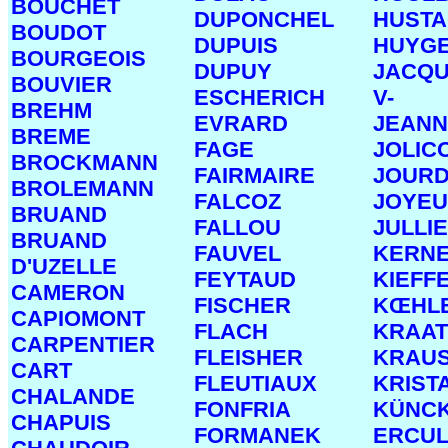
BOUCHET
DUPONCHEL
HUST
BOUDOT
DUPUIS
HUYG
BOURGEOIS
DUPUY
JACQU
BOUVIER
ESCHERICH
V-
BREHM
EVRARD
JEANN
BREME
FAGE
JOLIC
BROCKMANN
FAIRMAIRE
JOURD
BROLEMANN
FALCOZ
JOYEU
BRUAND
FALLOU
JULLI
BRUAND
FAUVEL
KERN
D'UZELLE
FEYTAUD
KIEFF
CAMERON
FISCHER
KŒHL
CAPIOMONT
FLACH
KRAAT
CARPENTIER
FLEISHER
KRAU
CART
FLEUTIAUX
KRIST
CHALANDE
FONFRIA
KÜNC
CHAPUIS
FORMANEK
ERCUL