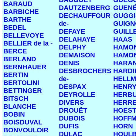
BARAUD
DAUTZENBERG
GUEN
BARBICHE
DECHAUFFOUR
GUGG
BARTHE
de-
GUIGN
BEDEL
DEFAYE
GUILL
BELLEVOYE
DELAHAYE
HAAS
BELLIER de la -
DELPHY
HAMO
BERCE
DEMAISON
HAMON
BERLAND
DENIS
HARA
BERNHAUER
DESBROCHERS
HARDI
BERTIN
de-
HELL
BERTOLINI
DESPAX
HENR
BETTINGER
DEYROLLE
HERB
BITSCH
DIVERS
HERR
BLANCHE
DROUËT
HOEST
BOBIN
DUBOIS
HOFF
BOISDUVAL
DUFIS
HORN
BONVOULOIR
DULAC
HOUL