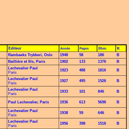
Editeur
Illstr.
R
Année
Pages
Rambaeks Trykkeri, Oslo
1948
58
18fi
B
Baillière et fils, Paris
1902
133
137fi
B
Lechevalier Paul
1923
488
181fi
B
Paris
Lechevalier Paul
1927
495
152fi
B
Paris
Lechevalier Paul
1933
101
84fi
B
Paris
Paul Lechevalier, Paris
1936
613
569fi
B
Lechevalier Paul
1938
59
64fi
B
Paris
Lechevalier Paul
1956
398
151fi
B
Paris