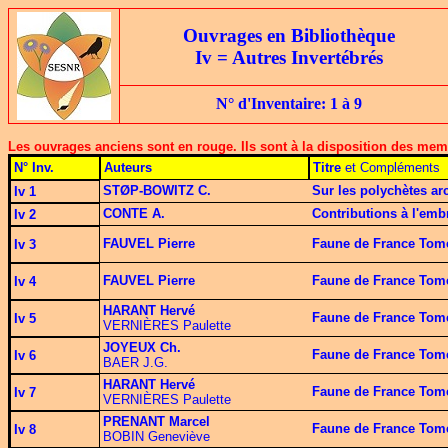
Ouvrages en Bibliothèque
Iv = Autres Invertébrés
N° d'Inventaire: 1 à 9
Les ouvrages anciens sont en rouge. Ils sont à la disposition des memb
N° Inv.
Auteurs
Titre
et Compléments
STØP-BOWITZ C.
Sur les polychètes ar
Iv 1
CONTE A.
Contributions à l'em
Iv 2
FAUVEL Pierre
Faune de France Tome
Iv 3
FAUVEL Pierre
Faune de France Tome
Iv 4
HARANT Hervé
Faune de France Tome 
Iv 5
VERNIÈRES Paulette
JOYEUX Ch.
Faune de France Tom
Iv 6
BAER J.G.
HARANT Hervé
Faune de France Tome 
Iv 7
VERNIÈRES Paulette
PRENANT Marcel
Faune de France Tome
Iv 8
BOBIN Geneviève