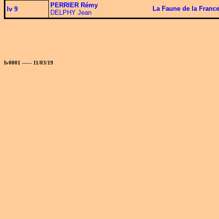
PERRIER Rémy
La Faune de la France
Iv 9
DELPHY Jean
Iv0001 ----- 11/03/19