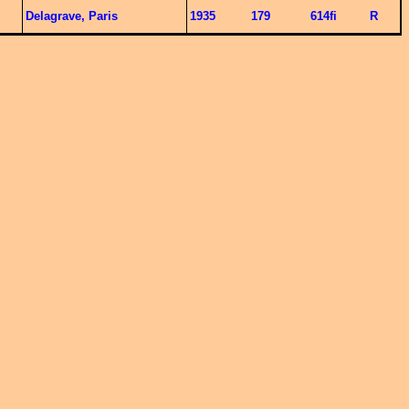
Delagrave, Paris
1935
179
614fi
R